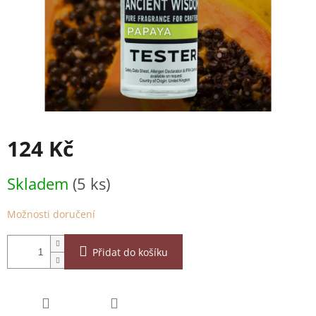
124 Kč
Měrná
Skladem
(5 ks)
cena:
Možnosti doručení
Přidat do košíku