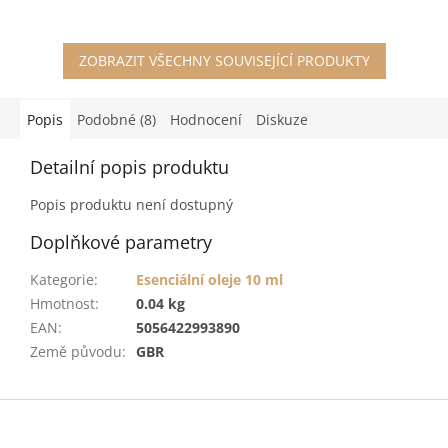
ZOBRAZIT VŠECHNY SOUVISEJÍCÍ PRODUKTY
Popis
Podobné (8)
Hodnocení
Diskuze
Detailní popis produktu
Popis produktu není dostupný
Doplňkové parametry
Kategorie
:
Esenciální oleje 10 ml
Hmotnost
:
0.04 kg
EAN
:
5056422993890
Země původu
:
GBR
Z
á