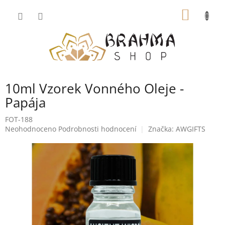
Přejít
NÁKUP
na
obsah
KOŠÍK
10ml Vzorek Vonného Oleje -
Papája
FOT-188
Průměrné
Neohodnoceno
Podrobnosti hodnocení
Značka:
AWGIFTS
hodnocení
produktu
je
0,0
z
5
hvězdiček.