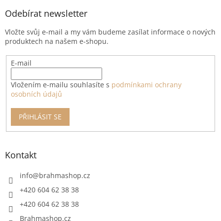
p
a
Odebírat newsletter
t
Vložte svůj e-mail a my vám budeme zasílat informace o nových
í
produktech na našem e-shopu.
E-mail
Vložením e-mailu souhlasíte s
podmínkami ochrany
osobních údajů
PŘIHLÁSIT SE
Kontakt
info
@
brahmashop.cz
+420 604 62 38 38
+420 604 62 38 38
Brahmashop.cz